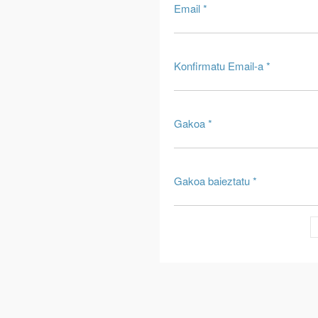
Email *
Konfirmatu Email-a *
Gakoa *
Gakoa baieztatu *