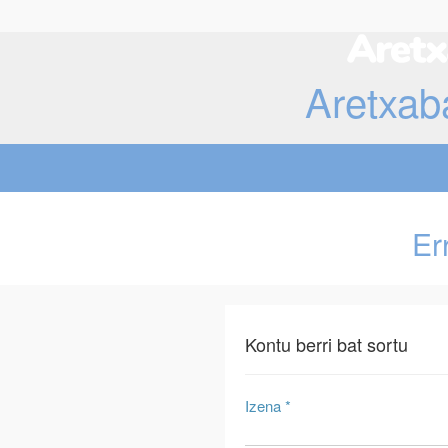
Aretxab
Er
Kontu berri bat sortu
Izena *