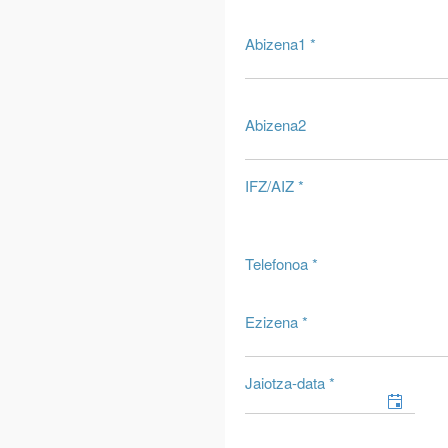
Abizena1 *
Abizena2
IFZ/AIZ *
Telefonoa *
Ezizena *
Jaiotza-data *